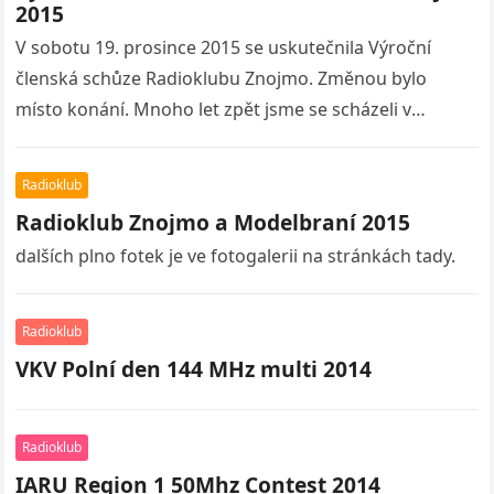
2015
V sobotu 19. prosince 2015 se uskutečnila Výroční
členská schůze Radioklubu Znojmo. Změnou bylo
místo konání. Mnoho let zpět jsme se scházeli v
salóncích restaurací ve Znojmě,…
Radioklub
Radioklub Znojmo a Modelbraní 2015
dalších plno fotek je ve fotogalerii na stránkách tady.
Radioklub
VKV Polní den 144 MHz multi 2014
Radioklub
IARU Region 1 50Mhz Contest 2014