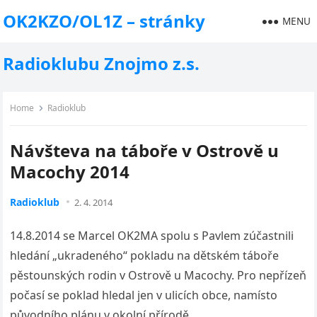
OK2KZO/OL1Z – stránky
MENU
Radioklubu Znojmo z.s.
Home
Radioklub
Návšteva na táboře v Ostrově u
Macochy 2014
Radioklub
2. 4. 2014
14.8.2014 se Marcel OK2MA spolu s Pavlem zúčastnili
hledání „ukradeného“ pokladu na dětském táboře
pěstounských rodin v Ostrově u Macochy. Pro nepřízeň
počasí se poklad hledal jen v ulicích obce, namísto
původního plánu v okolní přírodě.